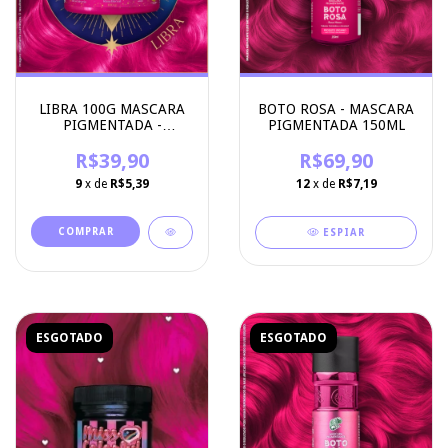
LIBRA 100G MASCARA
BOTO ROSA - MASCARA
PIGMENTADA -
PIGMENTADA 150ML
KAMALEÃO COLOR
R$39,90
R$69,90
9
x de
R$5,39
12
x de
R$7,19
ESPIAR
ESGOTADO
ESGOTADO