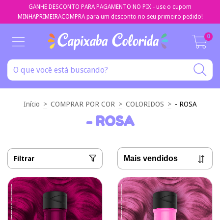
GANHE DESCONTO PARA PAGAMENTO NO PIX - use o cupom
MINHAPRIMEIRACOMPRA para um desconto no seu primeiro pedido!
0
Início
>
COMPRAR POR COR
>
COLORIDOS
>
- ROSA
- ROSA
Filtrar