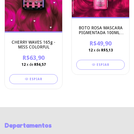
BOTO ROSA MASCARA
PIGMENTADA 100ML -
KAMALEÃO COLOR
CHERRY WAVES 165g -
R$49,90
MISS COLORFUL
12
x de
R$5,13
R$63,90
12
x de
R$6,57
ESPIAR
ESPIAR
Departamentos