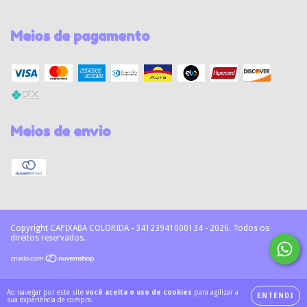
Meios de pagamento
Meios de envio
Copyright CAPIXABA COLORIDA - 34123941000134 - 2026. Todos os
direitos reservados.
Ao navegar por este site
você aceita o uso de cookies
para agilizar a
ENTENDI
sua experiência de compra.