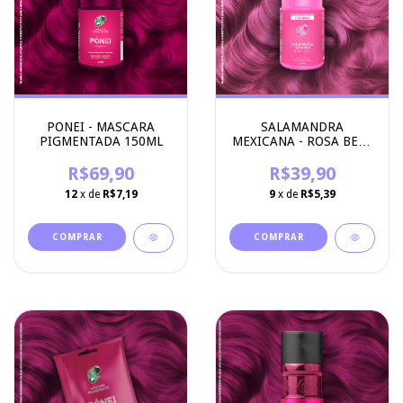
PONEI - MASCARA
SALAMANDRA
PIGMENTADA 150ML
MEXICANA - ROSA BEBÊ
- CONDICIONADOR
R$69,90
R$39,90
COLORIDO
12
x de
R$7,19
9
x de
R$5,39