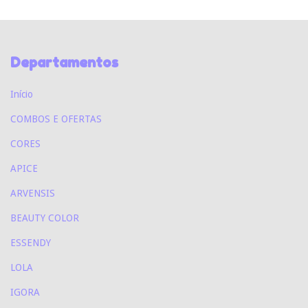
Departamentos
Início
COMBOS E OFERTAS
CORES
APICE
ARVENSIS
BEAUTY COLOR
ESSENDY
LOLA
IGORA