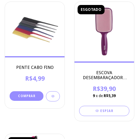
ESGOTADO
PENTE CABO FINO
ESCOVA
R$4,99
DESEMBARAÇADORA
RAQUETE - BELLIZ
R$39,90
9
x de
R$5,39
ESPIAR