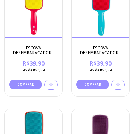
ESCOVA
ESCOVA
DESEMBARAÇADORA
DESEMBARAÇADORA
RAQUETE - RICCA
RAQUETE - RICCA
R$39,90
R$39,90
9
x de
R$5,39
9
x de
R$5,39