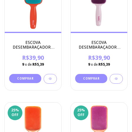
ESCOVA
ESCOVA
DESEMBARAÇADORA
DESEMBARAÇADORA
RAQUETE - RICCA
RAQUETE - BELLIZ
R$39,90
R$39,90
9
x de
R$5,39
9
x de
R$5,39
25
%
25
%
OFF
OFF