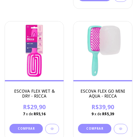
ESCOVA FLEX WET &
ESCOVA FLEX GO MINI
DRY - RICCA
AQUA - RICCA
R$29,90
R$39,90
7
x de
R$5,16
9
x de
R$5,39