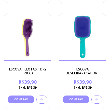
ESCOVA FLEX FAST DRY
ESCOVA
- RICCA
DESEMBARAÇADORA
FLEX SOFT LUSH - RICCA
R$39,90
R$39,90
9
x de
R$5,39
9
x de
R$5,39