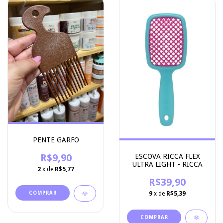
PENTE GARFO
R$9,90
ESCOVA RICCA FLEX
ULTRA LIGHT - RICCA
2
x de
R$5,77
R$39,90
9
x de
R$5,39