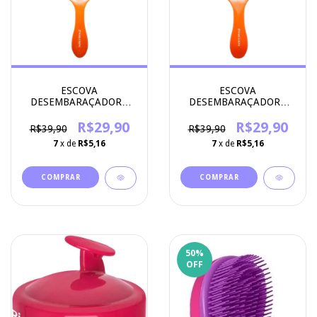
ESCOVA
ESCOVA
DESEMBARAÇADORA
DESEMBARAÇADORA
RAQUETE - MARCO
RAQUETE - MARCO
BONNI
R$29,90
BONNI
R$29,90
R$39,90
R$39,90
7
x de
R$5,16
7
x de
R$5,16
50
%
OFF