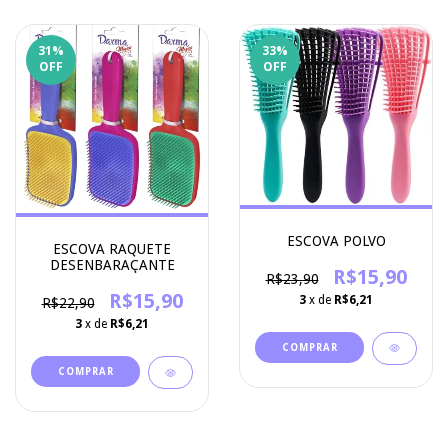
31
%
33
%
OFF
OFF
ESCOVA POLVO
ESCOVA RAQUETE
DESENBARAÇANTE
R$15,90
R$23,90
R$15,90
3
x de
R$6,21
R$22,90
3
x de
R$6,21
COMPRAR
COMPRAR