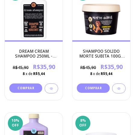
DREAM CREAM
SHAMPOO SOLIDO
SHAMPOO 250ML -
MORTE SUBITA 100G -
LOLA COSMETICS
LOLA COSMETICS
R$35,90
R$35,90
R$45,90
R$45,90
8
x de
R$5,44
8
x de
R$5,44
10
%
8
%
OFF
OFF