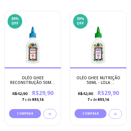
30
%
30
%
OFF
OFF
OLÉO GHEE
OLÉO GHEE NUTRIÇÃO
RECONSTRUÇÃO 50ML -
50ML - LOLA
LOLA COSMETICS
COSMETICS
R$29,90
R$29,90
R$42,90
R$42,90
7
x de
R$5,16
7
x de
R$5,16