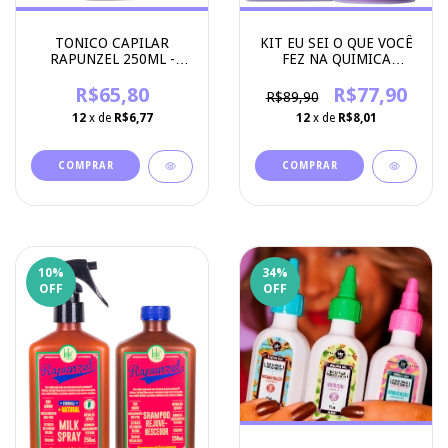
TONICO CAPILAR
KIT EU SEI O QUE VOCÊ
RAPUNZEL 250ML -
FEZ NA QUIMICA
LOLA COSMETICS
PASSADA - SHAMPOO E
R$65,80
MASCARA - LOLA
R$77,90
R$89,90
COSMETICS
12
x de
R$6,77
12
x de
R$8,01
10
%
34
%
OFF
OFF