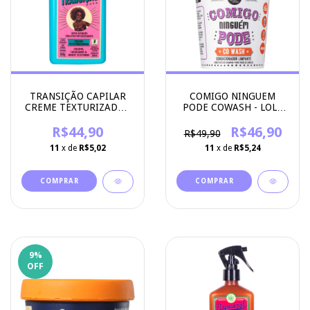
TRANSIÇÃO CAPILAR
COMIGO NINGUEM
CREME TEXTURIZADOR
PODE COWASH - LOLA
250ML - LOLA
COSMETICS
COSMETICOS
R$44,90
R$46,90
R$49,90
11
x de
R$5,02
11
x de
R$5,24
9
%
OFF