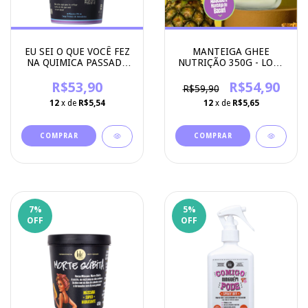
EU SEI O QUE VOCÊ FEZ
MANTEIGA GHEE
NA QUIMICA PASSADA
NUTRIÇÃO 350G - LOLA
200G
COSMETICS
R$53,90
R$54,90
R$59,90
12
x de
R$5,54
12
x de
R$5,65
7
%
5
%
OFF
OFF