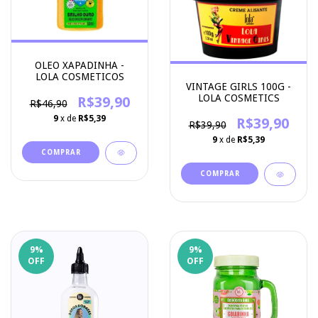
OLEO XAPADINHA -
LOLA COSMETICOS
VINTAGE GIRLS 100G -
LOLA COSMETICS
R$39,90
R$46,90
9
x de
R$5,39
R$39,90
R$39,90
9
x de
R$5,39
9
%
9
%
OFF
OFF