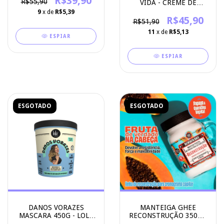
R$39,90
R$55,90
VIDA - CREME DE
PENTEAR 500G - LOLA
9
x de
R$5,39
COSMETICOS
R$45,90
R$51,90
11
x de
R$5,13
ESPIAR
ESPIAR
ESGOTADO
ESGOTADO
DANOS VORAZES
MANTEIGA GHEE
MASCARA 450G - LOLA
RECONSTRUÇÃO 350G -
COSMETICS
LOLA COSMETICS