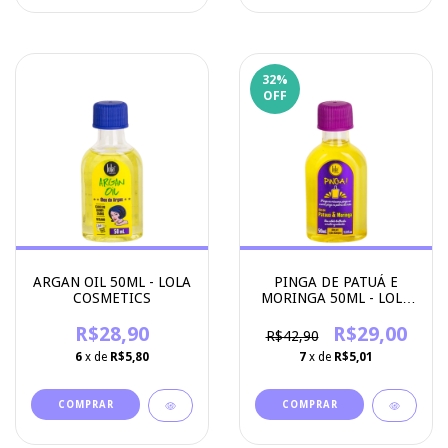
32
%
OFF
ARGAN OIL 50ML - LOLA
PINGA DE PATUÁ E
COSMETICS
MORINGA 50ML - LOLA
COSMETICS
R$28,90
R$29,00
R$42,90
6
x de
R$5,80
7
x de
R$5,01