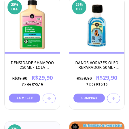
25
%
25
%
OFF
OFF
DENSIDADE SHAMPOO
DANOS VORAZES OLEO
250ML - LOLA
REPARADOR 50ML -
COSMETICS
LOLA COSMETICS
R$29,90
R$29,90
R$39,90
R$39,90
7
x de
R$5,16
7
x de
R$5,16