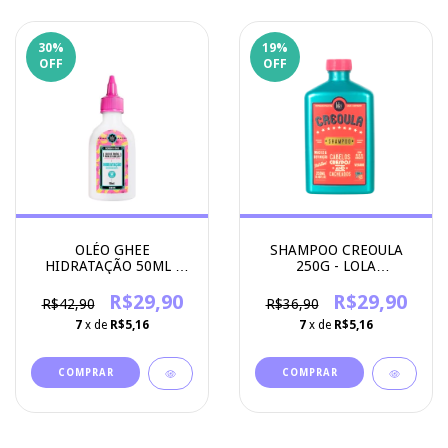
30
%
19
%
OFF
OFF
OLÉO GHEE
SHAMPOO CREOULA
HIDRATAÇÃO 50ML -
250G - LOLA
LOLA COSMETICS
COSMETICOS
R$29,90
R$29,90
R$42,90
R$36,90
7
x de
R$5,16
7
x de
R$5,16