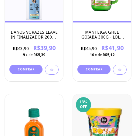
DANOS VORAZES LEAVE
MANTEIGA GHEE
IN FINALIZADOR 200ML
GOIABA 300G - LOLA
- LOLA COSMETICS
COSMETICS
R$39,90
R$41,90
R$43,90
R$45,90
9
x de
R$5,39
10
x de
R$5,12
13
%
OFF