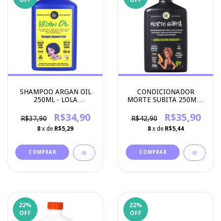
OFF
OFF
SHAMPOO ARGAN OIL
CONDICIONADOR
250ML - LOLA
MORTE SUBITA 250ML -
COSMETICS
LOLA COSMETICS
R$34,90
R$35,90
R$37,90
R$42,90
8
x de
R$5,29
8
x de
R$5,44
22
%
22
%
OFF
OFF