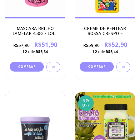
MASCARA BRILHO
CREME DE PENTEAR
LAMELAR 450G - LOLA
BOSSA CRESPO E
COSMETICS
CACHOS 500G - LOLA
R$51,90
COSMETICS
R$52,90
R$57,90
R$59,90
12
x de
R$5,34
12
x de
R$5,44
8
%
OFF