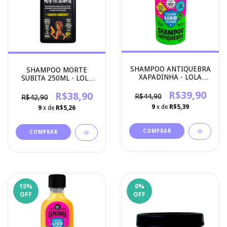
SHAMPOO ANTIQUEBRA
SHAMPOO MORTE
XAPADINHA - LOLA
SUBITA 250ML - LOLA
COSMETICOS
COSMETICS
R$39,90
R$38,90
R$44,90
R$42,90
9
x de
R$5,39
9
x de
R$5,26
15
%
0
%
OFF
OFF