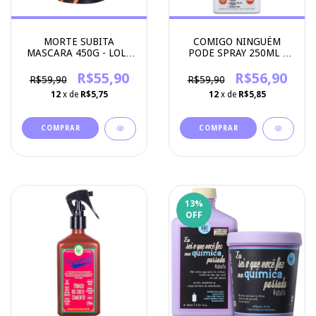
MORTE SUBITA
COMIGO NINGUÉM
MASCARA 450G - LOLA
PODE SPRAY 250ML -
COSMETICS
LOLA
R$55,90
R$56,90
R$59,90
R$59,90
12
x de
R$5,75
12
x de
R$5,85
13
%
OFF