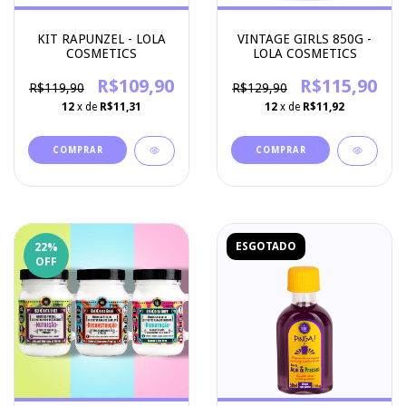
KIT RAPUNZEL - LOLA
VINTAGE GIRLS 850G -
COSMETICS
LOLA COSMETICS
R$109,90
R$115,90
R$119,90
R$129,90
12
x de
R$11,31
12
x de
R$11,92
ESGOTADO
22
%
OFF