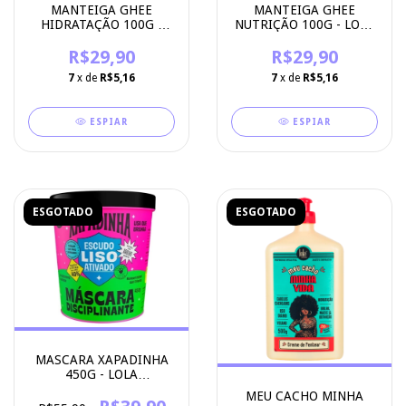
MANTEIGA GHEE
MANTEIGA GHEE
HIDRATAÇÃO 100G -
NUTRIÇÃO 100G - LOLA
LOLA COSMETICS
COSMETICS
R$29,90
R$29,90
7
x de
R$5,16
7
x de
R$5,16
ESPIAR
ESPIAR
ESGOTADO
ESGOTADO
MASCARA XAPADINHA
450G - LOLA
COSMETICOS
MEU CACHO MINHA