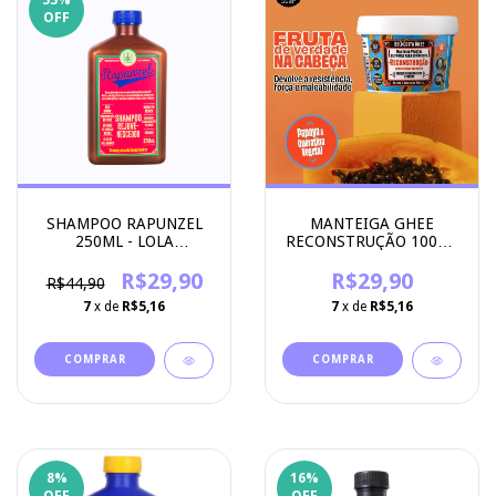
33
%
OFF
SHAMPOO RAPUNZEL
MANTEIGA GHEE
250ML - LOLA
RECONSTRUÇÃO 100G -
COSMETICS
LOLA COSMETICS
R$29,90
R$29,90
R$44,90
7
x de
R$5,16
7
x de
R$5,16
8
%
16
%