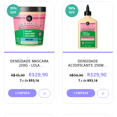
35
%
50
%
OFF
OFF
DENSIDADE MASCARA
DENSIDADE
230G - LOLA
ACIDIFICANTE 250ML -
COSMETICS
LOLA COSMETICS
R$29,90
R$29,90
R$45,90
R$59,90
7
x de
R$5,16
7
x de
R$5,16