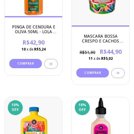
PINGA DE CENOURA E
OLIVA 50ML - LOLA
MASCARA BOSSA
COSMETICS
CRESPO E CACHOS
R$42,90
450G - LOLA
10
x de
R$5,24
COSMETICS
R$44,90
R$51,90
11
x de
R$5,02
10
%
18
%
OFF
OFF