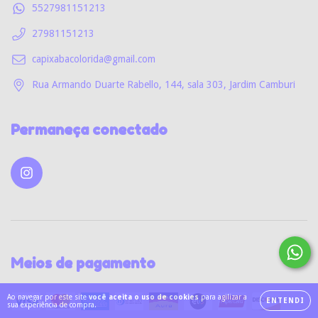
5527981151213
27981151213
capixabacolorida@gmail.com
Rua Armando Duarte Rabello, 144, sala 303, Jardim Camburi
Permaneça conectado
Meios de pagamento
Ao navegar por este site
você aceita o uso de cookies
para agilizar a
ENTENDI
sua experiência de compra.