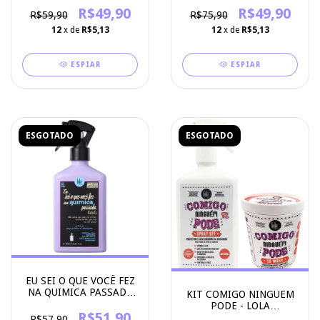
R$49,90
R$49,90
R$59,90
R$75,90
12
x de
R$5,13
12
x de
R$5,13
ESPIAR
ESPIAR
ESGOTADO
ESGOTADO
EU SEI O QUE VOCÊ FEZ
NA QUIMICA PASSADA
KIT COMIGO NINGUEM
SPRAY 250ML
PODE - LOLA
R$51,90
COSMETICS
R$57,90