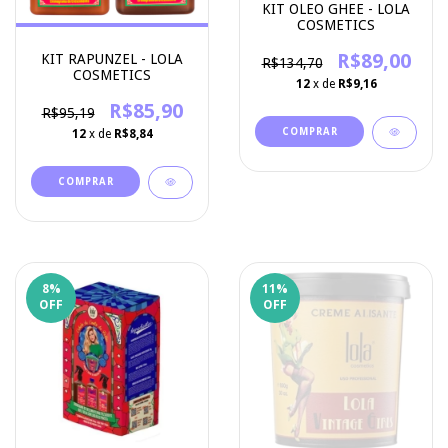
KIT OLEO GHEE - LOLA
COSMETICS
R$89,00
KIT RAPUNZEL - LOLA
R$134,70
COSMETICS
12
x de
R$9,16
R$85,90
R$95,19
12
x de
R$8,84
8
%
11
%
OFF
OFF