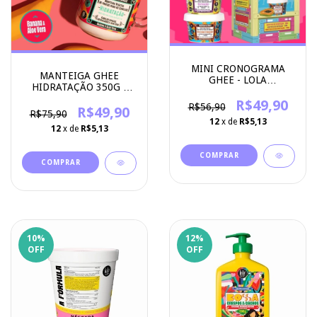
MINI CRONOGRAMA
MANTEIGA GHEE
GHEE - LOLA
HIDRATAÇÃO 350G -
COSMETICS
LOLA COSMETICS
R$49,90
R$56,90
R$49,90
R$75,90
12
x de
R$5,13
12
x de
R$5,13
10
%
12
%
OFF
OFF