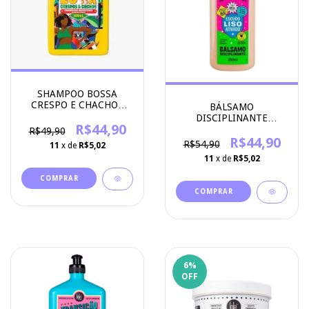
SHAMPOO BOSSA
CRESPO E CHACHOS
BÁLSAMO
500ML - LOLA
DISCIPLINANTE
COSMETICS
R$44,90
XAPADINHA - LOLA
R$49,90
COSMETICOS
R$44,90
R$54,90
11
x de
R$5,02
11
x de
R$5,02
6
%
OFF