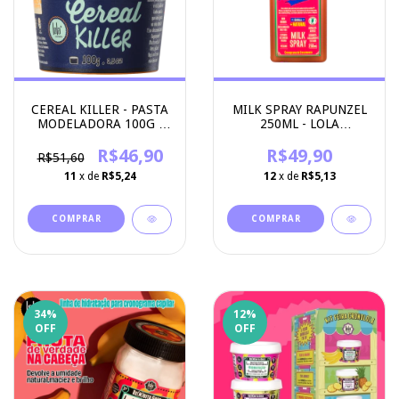
CEREAL KILLER - PASTA
MILK SPRAY RAPUNZEL
MODELADORA 100G -
250ML - LOLA
LOLA COSMETICS
COSMETICS
R$46,90
R$49,90
R$51,60
11
x de
R$5,24
12
x de
R$5,13
34
%
12
%
OFF
OFF