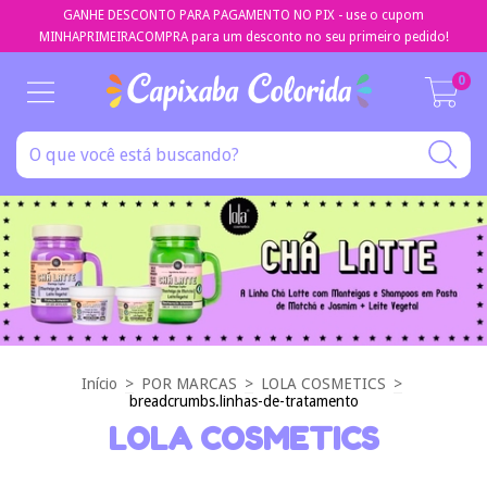
GANHE DESCONTO PARA PAGAMENTO NO PIX - use o cupom
MINHAPRIMEIRACOMPRA para um desconto no seu primeiro pedido!
0
Início
>
POR MARCAS
>
LOLA COSMETICS
>
breadcrumbs.linhas-de-tratamento
LOLA COSMETICS