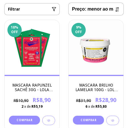
Filtrar
18
%
9
%
OFF
OFF
MASCARA RAPUNZEL
MASCARA BRILHO
SACHÊ 30G - LOLA
LAMELAR 100G - LOLA
COSMETICS
COSMETICS
R$8,90
R$28,90
R$10,90
R$31,90
2
x de
R$5,19
6
x de
R$5,80