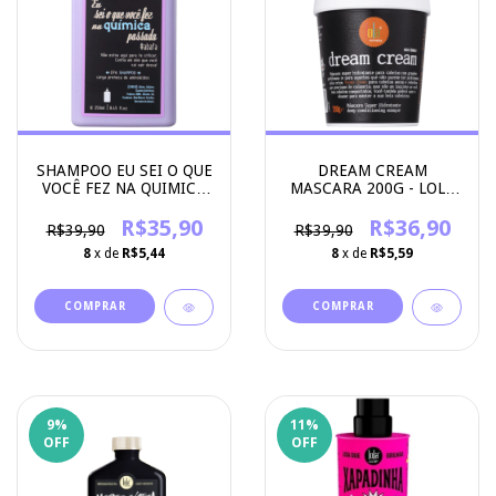
SHAMPOO EU SEI O QUE
DREAM CREAM
VOCÊ FEZ NA QUIMICA
MASCARA 200G - LOLA
PASSADA 250ML - LOLA
COSMETICS
COSMETICS
R$35,90
R$36,90
R$39,90
R$39,90
8
x de
R$5,44
8
x de
R$5,59
9
%
11
%
OFF
OFF