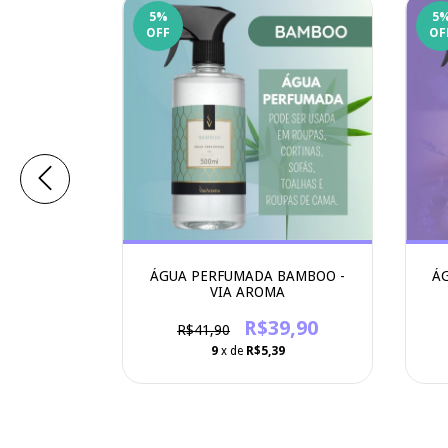
5
%
5
OFF
OF
OO - VIA
ÁGUA PERFUMADA BAMBOO -
ÁG
VIA AROMA
0
R$39,90
R$41,90
2
9
x de
R$5,39