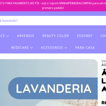
TO PARA PAGAMENTO NO PIX - use o cupom MINHAPRIMEIRACOMPRA para um de
primeiro pedido!
ICE
ARVENSIS
BEAUTY COLOR
ESSENDY
LO
WIDICARE
ACESSORIOS
PARA CASA
Iní
ÁG
L
R