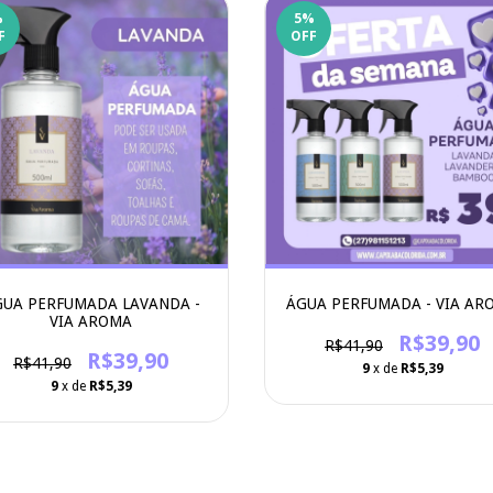
%
5
%
F
OFF
UA PERFUMADA LAVANDA -
ÁGUA PERFUMADA - VIA AR
VIA AROMA
R$39,90
R$41,90
R$39,90
R$41,90
9
x de
R$5,39
9
x de
R$5,39