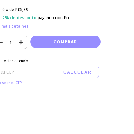
9
x de
R$5,39
2% de desconto
pagando com Pix
r mais detalhes
regas para o CEP:
ALTERAR CEP
Meios de envio
CALCULAR
 sei meu CEP