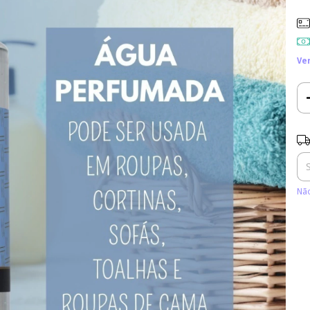
Ve
Ent
Não