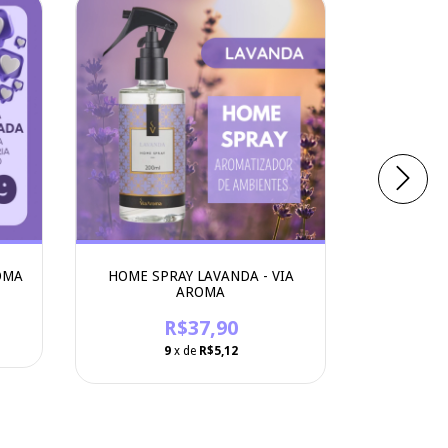
OMA
HOME SPRAY LAVANDA - VIA
HOME SP
AROMA
R$37,90
9
x de
R$5,12