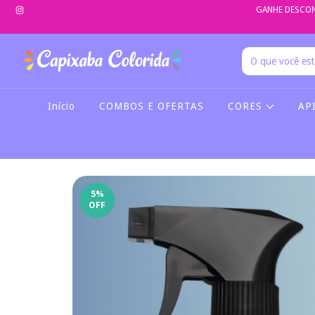
GANHE DESCON
Início
COMBOS E OFERTAS
CORES
AP
5
%
OFF