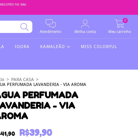
sconto no seu
0
Atendimento
Minha conta
Meu carrinho
LA
IGORA
KAMALEÃO
MISS COLORFUL
cio
>
PARA CASA
>
UA PERFUMADA LAVANDERIA - VIA AROMA
ÁGUA PERFUMADA
AVANDERIA - VIA
AROMA
R$39,90
$41,90