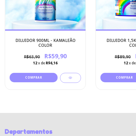
DILUIDOR 900ML - KAMALEÃO
DILUIDOR 1,5
COLOR
CO
R$59,90
R$63,90
R$89,90
12
x de
R$6,16
12
x d
Departamentos