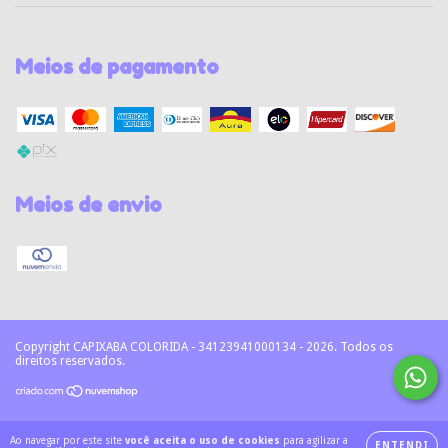
Meios de pagamento
Meios de envio
Copyright CAPIXABA COLORIDA - 34123941000134 - 2026. Todos os
direitos reservados.
Ao navegar por este site
você aceita o uso de cookies
para agilizar a
ENTENDI