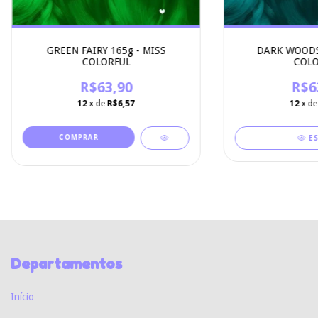
GREEN FAIRY 165g - MISS
DARK WOODS 
COLORFUL
COLO
R$63,90
R$6
12
x de
R$6,57
12
x d
E
Departamentos
Início