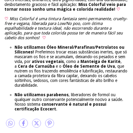
desbotamento gracioso e fácil aplicação:
Miss Colorful veio para
tornar nosso sonho uma mágica e colorida realidade!
♡
♡
Miss Colorful é uma tintura fantasia semi-permanente, cruelty-
free e vegana, liberada para Low/No poo, com ótima
espalhabilidade e textura ideal, não escorrendo durante a
aplicação, para que toda colorida possa ter de maneira fácil seu
cabelo dos sonhos!
♡
Não utilizamos Óleo Mineral/Parafinas/Petrolatos ou
Silicones!
Preferimos trocar essas substâncias inertes, que só
mascaram os fios e se acumulam, deixando-os pesados e sem
vida, por
ativos vegetais
, como a
Manteiga de Karité
,
a
Cera de Carnaúba
e o
Óleo de Semente de Uva
, que
nutrem os fios trazendo emoliência e lubrificação, restaurando
a camada protetora da fibra capilar, deixando os cabelos
soltinhos, sedosos, com cores fantásticas de alto brilho e
durabilidade.
Não utilizamos parabenos
, liberadores de formol ou
qualquer outro conservante potencialmente nocivo a saúde.
Nosso sistema
conservante é natural e possui
certificação Ecocert
.