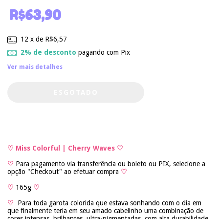
R$63,90
12
x de
R$6,57
2% de desconto
pagando com Pix
Ver mais detalhes
♡ Miss Colorful | Cherry Waves
♡
♡
Para pagamento via transferência ou boleto ou PIX, selecione a
opção "Checkout" ao efetuar compra
♡
♡
165g
♡
♡
Para toda garota colorida que estava sonhando com o dia em
que finalmente teria em seu amado cabelinho uma combinação de
cores intensas, brilhantes, ultra-pigmentadas, com alta durabilidade,