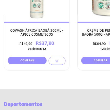
COWASH ÁFRICA BAOBÁ 300ML -
CREME DE PE
APICE COSMETICOS
BAOBÁ 500G - A
R$37,90
R$49,90
R$64,90
9
x de
R$5,12
12
x d
Departamentos