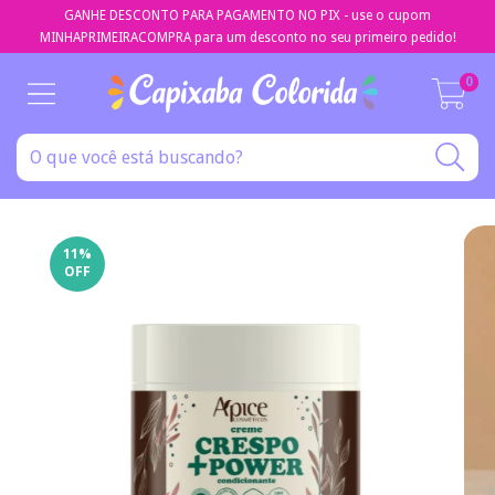
GANHE DESCONTO PARA PAGAMENTO NO PIX - use o cupom
MINHAPRIMEIRACOMPRA para um desconto no seu primeiro pedido!
0
11
%
OFF