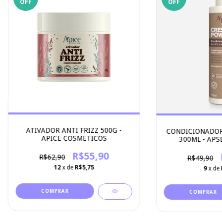
OFF
OFF
ATIVADOR ANTI FRIZZ 500G -
CONDICIONADOR
APICE COSMETICOS
300ML - APS
R$55,90
R$62,90
R$49,90
12
x de
R$5,75
9
x de