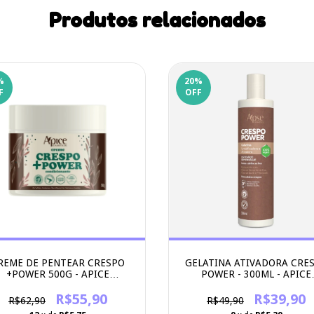
Produtos relacionados
%
20
%
F
OFF
REME DE PENTEAR CRESPO
GELATINA ATIVADORA CRE
+POWER 500G - APICE
POWER - 300ML - APICE
COSMETICOS
COSMETICOS
R$55,90
R$39,90
R$62,90
R$49,90