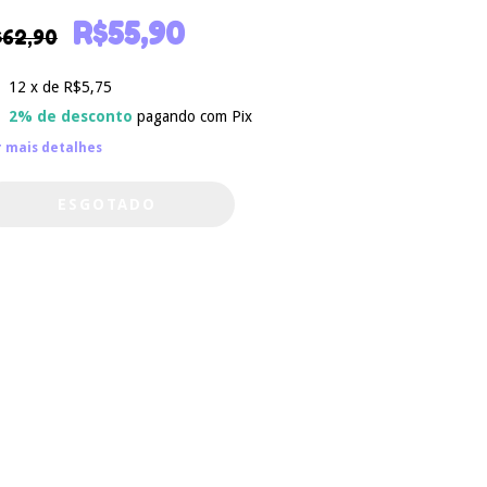
R$55,90
$62,90
12
x de
R$5,75
2% de desconto
pagando com Pix
r mais detalhes