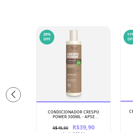
20
%
11
OFF
OF
C
POWER -
CONDICIONADOR CRESPO
ICOS
POWER 300ML - APSE
COSMETICS
9,90
R$39,90
R$49,90