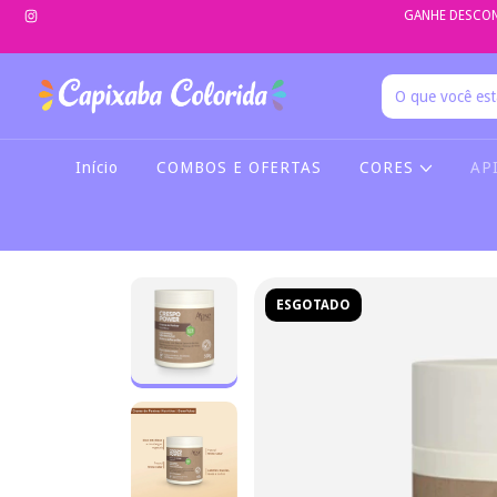
GANHE DESCON
Início
COMBOS E OFERTAS
CORES
AP
ESGOTADO