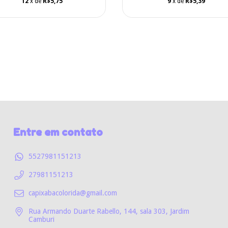
12
x de
R$5,75
9
x de
R$5,39
Entre em contato
5527981151213
27981151213
capixabacolorida@gmail.com
Rua Armando Duarte Rabello, 144, sala 303, Jardim
Camburi