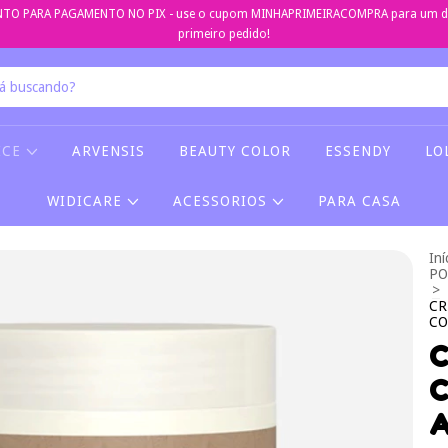
TO PARA PAGAMENTO NO PIX - use o cupom MINHAPRIMEIRACOMPRA para um de
primeiro pedido!
ICE
ARVENSIS
BEAUTY COLOR
ESSENDY
LO
WIDICARE
ACESSORIOS
PARA CASA
Iní
PO
>
CR
CO
C
C
A