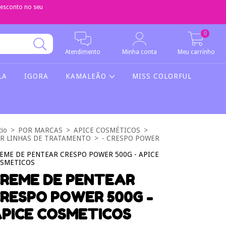
sconto no seu
0
Atendimento
Minha conta
Meu carrinho
LA
IGORA
KAMALEÃO
MISS COLORFUL
cio
>
POR MARCAS
>
APICE COSMÉTICOS
>
R LINHAS DE TRATAMENTO
>
- CRESPO POWER
EME DE PENTEAR CRESPO POWER 500G - APICE
SMETICOS
REME DE PENTEAR
RESPO POWER 500G -
PICE COSMETICOS