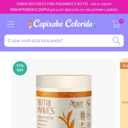
GANHE DESCONTO PARA PAGAMENTO NO PIX - use o cupom
MINHAPRIMEIRACOMPRA para um desconto no seu primeiro pedido!
0
11
%
OFF