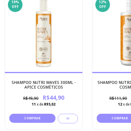
10
%
12
%
OFF
OFF
SHAMPOO NUTRI WAVES 300ML -
SHAMPOO NUTRI 
APICE COSMÉTICOS
COSM
R$44,90
R$49,90
R$111,90
11
x de
R$5,02
12
x de