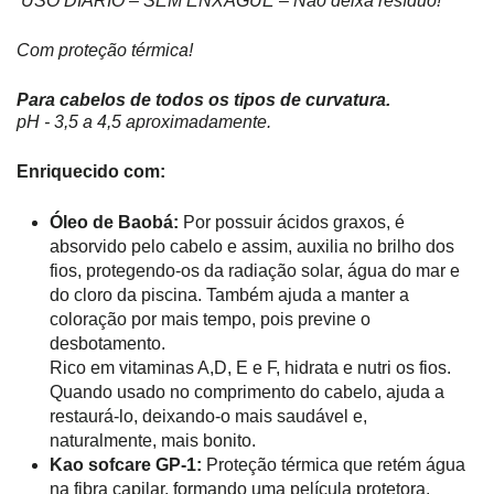
USO DIÁRIO
– SEM ENXÁGUE – Não deixa resíduo!
Com proteção térmica!
Para cabelos de todos os tipos de curvatura.
pH - 3,5 a 4,5 aproximadamente.
Enriquecido com:
Óleo de Baobá:
Por possuir ácidos graxos, é
absorvido pelo cabelo e assim, auxilia no brilho dos
fios, protegendo-os da radiação solar, água do mar e
do cloro da piscina. Também ajuda a manter a
coloração por mais tempo, pois previne o
desbotamento.
Rico em vitaminas A,D, E e F, hidrata e nutri os fios.
Quando usado no comprimento do cabelo, ajuda a
restaurá-lo, deixando-o mais saudável e,
naturalmente, mais bonito.
Kao sofcare GP-1:
Proteção térmica que retém água
na fibra capilar,
formando uma película protetora.