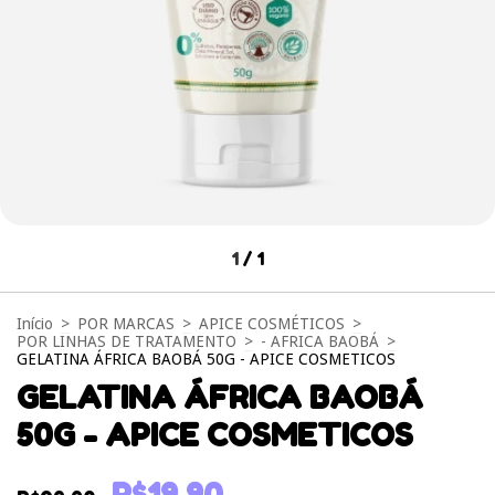
1
/
1
Início
>
POR MARCAS
>
APICE COSMÉTICOS
>
POR LINHAS DE TRATAMENTO
>
- AFRICA BAOBÁ
>
GELATINA ÁFRICA BAOBÁ 50G - APICE COSMETICOS
GELATINA ÁFRICA BAOBÁ
50G - APICE COSMETICOS
R$19,90