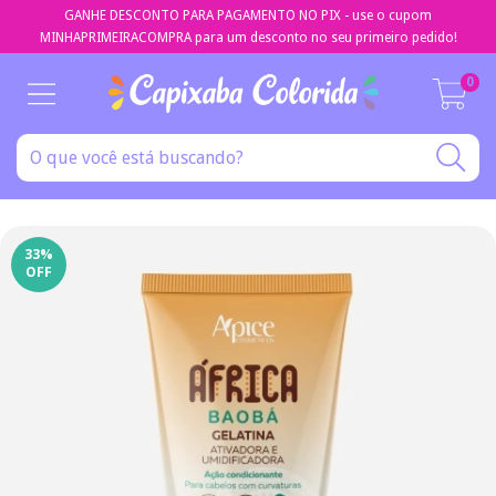
GANHE DESCONTO PARA PAGAMENTO NO PIX - use o cupom
MINHAPRIMEIRACOMPRA para um desconto no seu primeiro pedido!
0
33
%
OFF