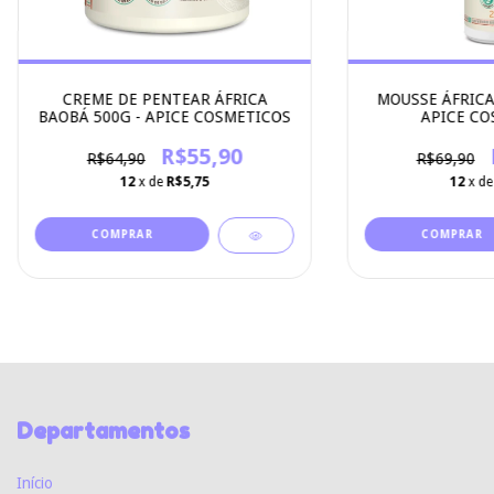
CREME DE PENTEAR ÁFRICA
MOUSSE ÁFRICA
BAOBÁ 500G - APICE COSMETICOS
APICE CO
R$55,90
R$64,90
R$69,90
12
x de
R$5,75
12
x d
Departamentos
Início