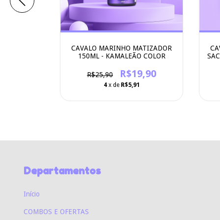
 PRONTO
CAVALO MARINHO MATIZADOR
CA
KAMALEÃO
150ML - KAMALEÃO COLOR
SAC
0
R$19,90
R$25,90
6
4
x de
R$5,91
Departamentos
Início
COMBOS E OFERTAS