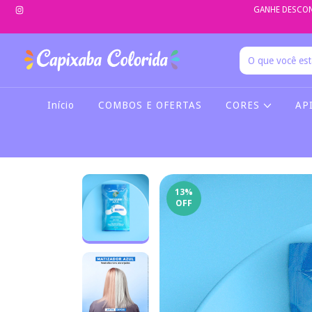
GANHE DESCON
Início
COMBOS E OFERTAS
CORES
AP
13
%
OFF