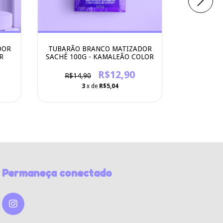
DOR
TUBARÃO BRANCO MATIZADOR
CAVALO 
R
SACHÊ 100G - KAMALEÃO COLOR
PRONTO
KA
R$12,90
R$14,90
3
x de
R$5,04
Permaneça conectado