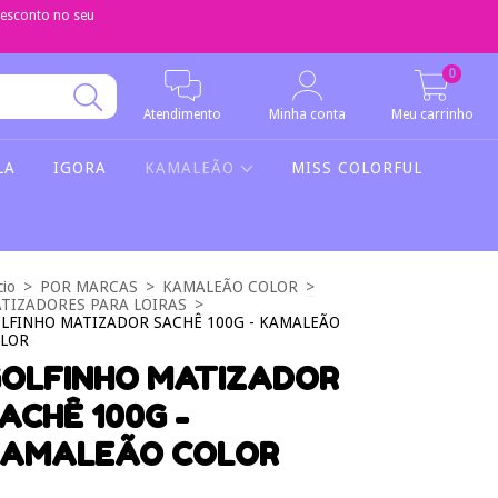
sconto no seu
0
Atendimento
Minha conta
Meu carrinho
LA
IGORA
KAMALEÃO
MISS COLORFUL
cio
>
POR MARCAS
>
KAMALEÃO COLOR
>
TIZADORES PARA LOIRAS
>
LFINHO MATIZADOR SACHÊ 100G - KAMALEÃO
LOR
OLFINHO MATIZADOR
ACHÊ 100G -
KAMALEÃO COLOR