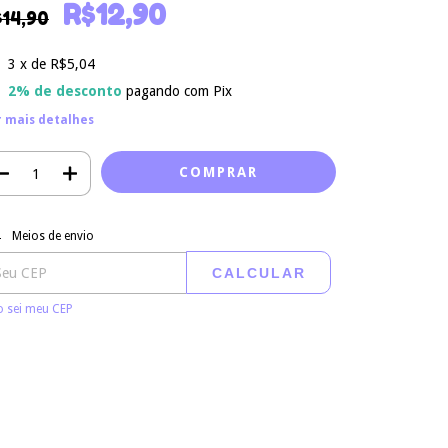
R$12,90
$14,90
3
x de
R$5,04
2% de desconto
pagando com Pix
r mais detalhes
regas para o CEP:
ALTERAR CEP
Meios de envio
CALCULAR
 sei meu CEP