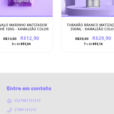
VALO MARINHO MATIZADOR
TUBARÃO BRANCO MATIZA
HÊ 100G - KAMALEÃO COLOR
300ML - KAMALEÃO COLO
R$12,90
R$29,90
R$14,90
R$39,90
3
x de
R$5,04
7
x de
R$5,16
Entre em contato
5527981151213
27981151213