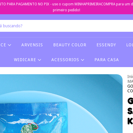
TO PARA PAGAMENTO NO PIX - use o cupom MINHAPRIMEIRACOMPRA para um de
primeiro pedido!
ICE
ARVENSIS
BEAUTY COLOR
ESSENDY
LO
WIDICARE
ACESSORIOS
PARA CASA
Iní
MA
GO
CO
G
S