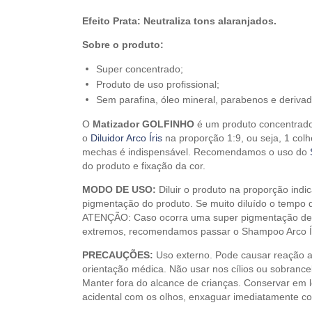
Efeito Prata: Neutraliza tons alaranjados.
Sobre o produto:
Super concentrado;
Produto de uso profissional;
Sem parafina, óleo mineral, parabenos e derivad
O
Matizador GOLFINHO
é um produto concentrado 
o
Diluidor Arco Íris
na proporção 1:9, ou seja, 1 col
mechas é indispensável. Recomendamos o uso do
do produto e fixação da cor.
MODO DE USO:
Diluir o produto na proporção indi
pigmentação do produto. Se muito diluído o tempo d
ATENÇÃO: Caso ocorra uma super pigmentação deve
extremos, recomendamos passar o Shampoo Arco Íris
PRECAUÇÕES:
Uso externo. Pode causar reação al
orientação médica. Não usar nos cílios ou sobrance
Manter fora do alcance de crianças. Conservar em lo
acidental com os olhos, enxaguar imediatamente 