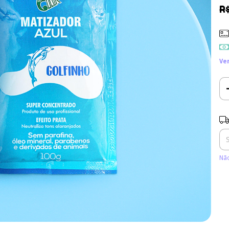
R
Ve
Ent
Não