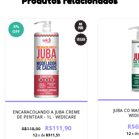
Produtos relacionados
6
%
OFF
JUBA CO WAS
ENCARACOLANDO A JUBA CREME
WIDI
DE PENTEAR - 1L - WIDICARE
R$6
R$111,90
R$118,90
12
x d
12
x de
R$11,51