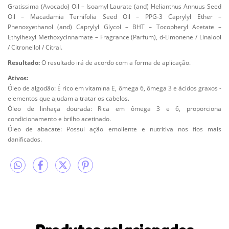
Gratissima (Avocado) Oil – Isoamyl Laurate (and) Helianthus Annuus Seed
Oil – Macadamia Ternifolia Seed Oil – PPG-3 Caprylyl Ether –
Phenoxyethanol (and) Caprylyl Glycol – BHT – Tocopheryl Acetate –
Ethylhexyl Methoxycinnamate – Fragrance (Parfum), d-Limonene / Linalool
/ Citronellol / Citral.
Resultado:
O resultado irá de acordo com a forma de aplicação.
Ativos:
Óleo de algodão: É rico em vitamina E, ômega 6, ômega 3 e ácidos graxos -
elementos que ajudam a tratar os cabelos.
Óleo de linhaça dourada: Rica em ômega 3 e 6, proporciona
condicionamento e brilho acetinado.
Óleo de abacate: Possui ação emoliente e nutritiva nos fios mais
danificados.