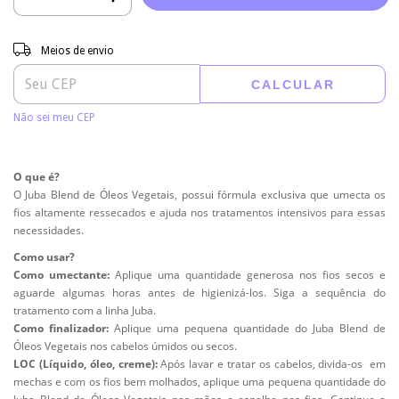
Entregas para o CEP:
ALTERAR CEP
Meios de envio
CALCULAR
Não sei meu CEP
O que é?
O Juba Blend de Óleos Vegetais, possui fórmula exclusiva que umecta os
fios altamente ressecados e ajuda nos tratamentos intensivos para essas
necessidades.
Como usar?
Como umectante:
Aplique uma quantidade generosa nos fios secos e
aguarde algumas horas antes de higienizá-los. Siga a sequência do
tratamento com a linha Juba.
Como finalizador:
Aplique uma pequena quantidade do Juba Blend de
Óleos Vegetais nos cabelos úmidos ou secos.
LOC (Líquido, óleo, creme):
Após lavar e tratar os cabelos, divida-os em
mechas e com os fios bem molhados, aplique uma pequena quantidade do