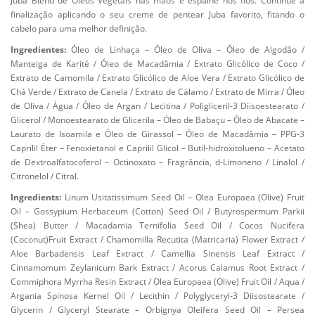
Juba Blend de Óleos Vegetais nas mãos e espalhe nos fios. Continue a
finalização aplicando o seu creme de pentear Juba favorito, fitando o
cabelo para uma melhor definição.
Ingredientes:
Óleo de Linhaça – Óleo de Oliva – Óleo de Algodão /
Manteiga de Karité / Óleo de Macadâmia / Extrato Glicólico de Coco /
Extrato de Camomila / Extrato Glicólico de Aloe Vera / Extrato Glicólico de
Chá Verde / Extrato de Canela / Extrato de Cálamo / Extrato de Mirra / Óleo
de Oliva / Água / Óleo de Argan / Lecitina / Poligliceril-3 Diisoestearato /
Glicerol / Monoestearato de Glicerila – Óleo de Babaçu – Óleo de Abacate –
Laurato de Isoamila e Óleo de Girassol – Óleo de Macadâmia – PPG-3
Caprilil Éter – Fenoxietanol e Caprilil Glicol – Butil-hidroxitolueno – Acetato
de Dextroalfatocoferol – Octinoxato – Fragrância, d-Limoneno / Linalol /
Citronelol / Citral.
Ingredients:
Linum Usitatissimum Seed Oil – Olea Europaea (Olive) Fruit
Oil – Gossypium Herbaceum (Cotton) Seed Oil / Butyrospermum Parkii
(Shea) Butter / Macadamia Ternifolia Seed Oil / Cocos Nucifera
(Coconut)Fruit Extract / Chamomilla Recutita (Matricaria) Flower Extract /
Aloe Barbadensis Leaf Extract / Camellia Sinensis Leaf Extract /
Cinnamomum Zeylanicum Bark Extract / Acorus Calamus Root Extract /
Commiphora Myrrha Resin Extract / Olea Europaea (Olive) Fruit Oil / Aqua /
Argania Spinosa Kernel Oil / Lecithin / Polyglyceryl-3 Diisostearate /
Glycerin / Glyceryl Stearate – Orbignya Oleifera Seed Oil – Persea