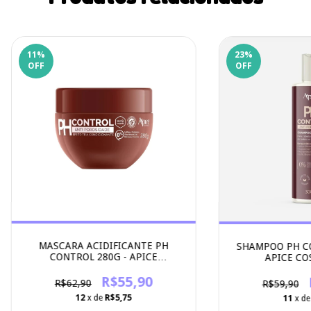
11
%
23
%
OFF
OFF
MASCARA ACIDIFICANTE PH
SHAMPOO PH CO
CONTROL 280G - APICE
APICE CO
COSMETICOS
R$55,90
R$62,90
R$59,90
12
x de
R$5,75
11
x d