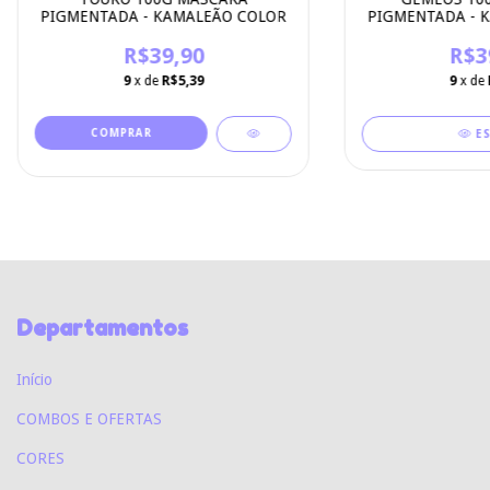
PIGMENTADA - KAMALEÃO COLOR
PIGMENTADA - 
R$39,90
R$3
9
x de
R$5,39
9
x de
E
Departamentos
Início
COMBOS E OFERTAS
CORES