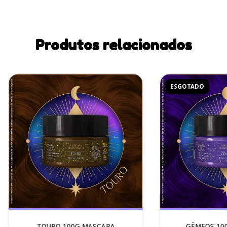
Produtos relacionados
ESGOTADO
TOURO 100G MASCARA
GÊMEOS 10