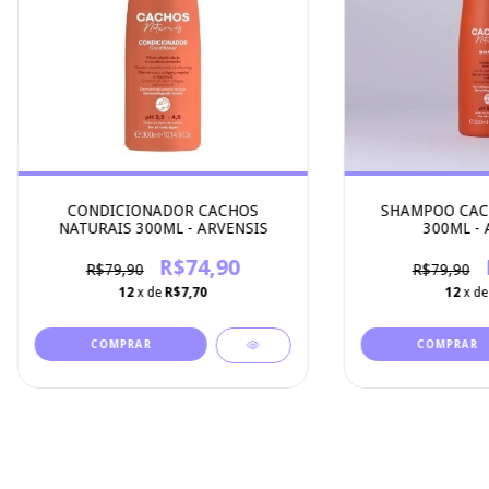
SHAMPOO CAC
CONDICIONADOR CACHOS
300ML - 
NATURAIS 300ML - ARVENSIS
R$74,90
R$79,90
R$79,90
12
x d
12
x de
R$7,70