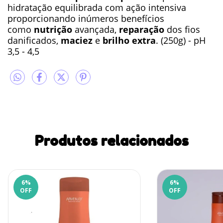
hidratação equilibrada com ação intensiva
proporcionando inúmeros benefícios
como
nutrição
avançada,
reparação
dos fios
danificados,
maciez
e
brilho extra
. (250g) - pH
3,5 - 4,5
Produtos relacionados
6
%
6
%
OFF
OFF