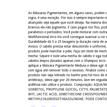
As Máscaras Pigmentantes, em alguns casos, podem co
regra, é uma exceção. Por isso é sempre importante re
alcançado seja aquele que você deseja. Na maioria do
brancos ela não pigmenta. E caso pegue nos fios, pod
parabenos e peróxidos; Você pode misturar com outra
Multifuncional Arco íris você consegue suavizar a cor 
Durabilidade de 5 a 25 lavagens (a duração varia de
Avisos: O cabelo precisa estar descolorido e uniforme
produto pode manchar a pele; Faça um teste de mecha 
mecha: Separe e isole uma mecha do cabelo e siga t
cabelos limpos (lavados apenas com o Shampoo Arco Ír
aplique a Máscara Pigmentante Medusa e deixe agir 
com água até remover todo o excesso. Finalize como 
produto não seja retirado no banho pois há risco de 
antebraço, deixe agir por 20 minutos, lave em seguida
ardência não utilize o produto. Composição: A
SORBITOL, PROPYLENE GLYCOL, CETYL PALMITATE
BHT, LACTIC ACID, DIMETHICONE CROSSPOLYME
METHYLCHLOROISOTHIAZOLINONE. PODE CONTER: 1