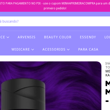
TO PARA PAGAMENTO NO PIX - use o cupom MINHAPRIMEIRACOMPRA para um de
primeiro pedido!
ICE
ARVENSIS
BEAUTY COLOR
ESSENDY
LO
WIDICARE
ACESSORIOS
PARA CASA
Iní
TO
ME
KA
M
M
-