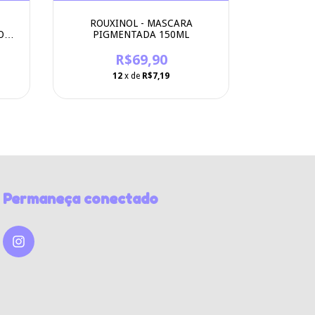
ROUXINOL - MASCARA
MEDUS
O
PIGMENTADA 150ML
PIGMEN
R$69,90
12
x de
R$7,19
Permaneça conectado