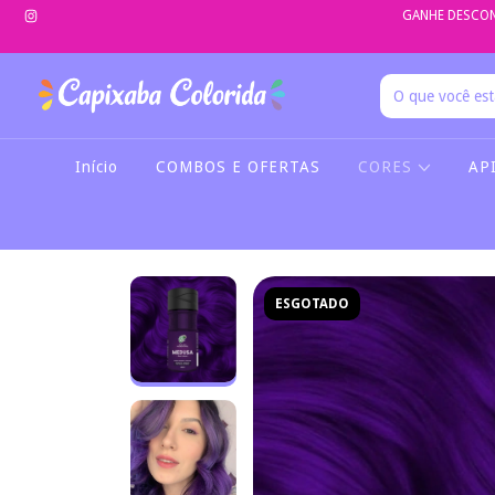
GANHE DESCON
Início
COMBOS E OFERTAS
CORES
AP
ESGOTADO