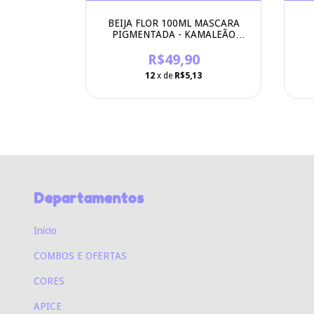
ASCARA
BEIJA FLOR 100ML MASCARA
AMALEÃO
PIGMENTADA - KAMALEÃO
COLOR
0
R$49,90
3
12
x de
R$5,13
Departamentos
Início
COMBOS E OFERTAS
CORES
APICE