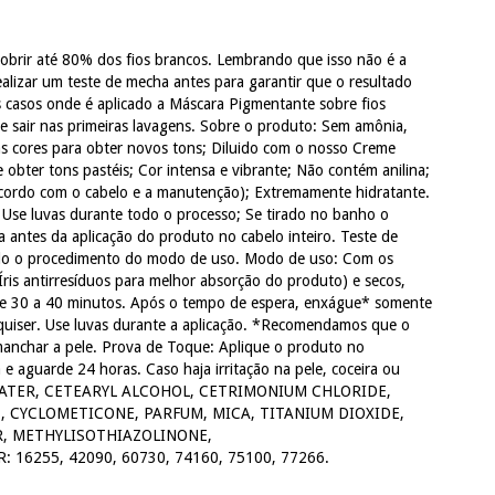
brir até 80% dos fios brancos. Lembrando que isso não é a
alizar um teste de mecha antes para garantir que o resultado
s casos onde é aplicado a Máscara Pigmentante sobre fios
e sair nas primeiras lavagens. Sobre o produto: Sem amônia,
s cores para obter novos tons; Diluido com o nosso Creme
e obter tons pastéis; Cor intensa e vibrante; Não contém anilina;
 acordo com o cabelo e a manutenção); Extremamente hidratante.
; Use luvas durante todo o processo; Se tirado no banho o
antes da aplicação do produto no cabelo inteiro. Teste de
odo o procedimento do modo de uso. Modo de uso: Com os
is antirresíduos para melhor absorção do produto) e secos,
de 30 a 40 minutos. Após o tempo de espera, enxágue* somente
quiser. Use luvas durante a aplicação. *Recomendamos que o
manchar a pele. Prova de Toque: Aplique o produto no
 e aguarde 24 horas. Caso haja irritação na pele, coceira ou
QUA/WATER, CETEARYL ALCOHOL, CETRIMONIUM CHLORIDE,
, CYCLOMETICONE, PARFUM, MICA, TITANIUM DIOXIDE,
R, METHYLISOTHIAZOLINONE,
6255, 42090, 60730, 74160, 75100, 77266.