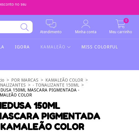
sconto no seu
0
Atendimento
Minha conta
Meu carrinho
LA
IGORA
KAMALEÃO
MISS COLORFUL
cio
>
POR MARCAS
>
KAMALEÃO COLOR
>
NALIZANTES
>
- TONALIZANTE 150ML
>
DUSA 150ML MASCARA PIGMENTADA -
MALEÃO COLOR
EDUSA 150ML
ASCARA PIGMENTADA
 KAMALEÃO COLOR