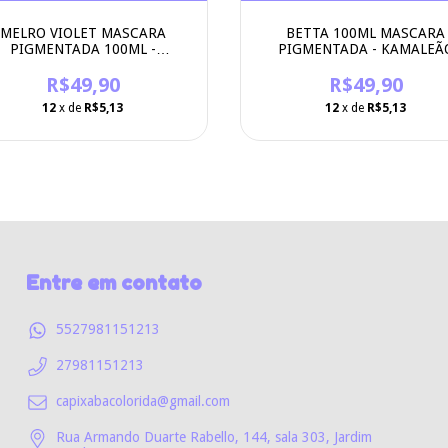
MELRO VIOLET MASCARA
BETTA 100ML MASCARA
PIGMENTADA 100ML -
PIGMENTADA - KAMALEÃ
KAMALEÃO COLOR
COLOR
R$49,90
R$49,90
12
x de
R$5,13
12
x de
R$5,13
Entre em contato
5527981151213
27981151213
capixabacolorida@gmail.com
Rua Armando Duarte Rabello, 144, sala 303, Jardim