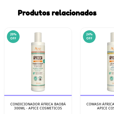
Produtos relacionados
20
%
24
%
OFF
OFF
CONDICIONADOR ÁFRICA BAOBÁ
COWASH ÁFRICA
300ML - APICE COSMETICOS
APICE CO