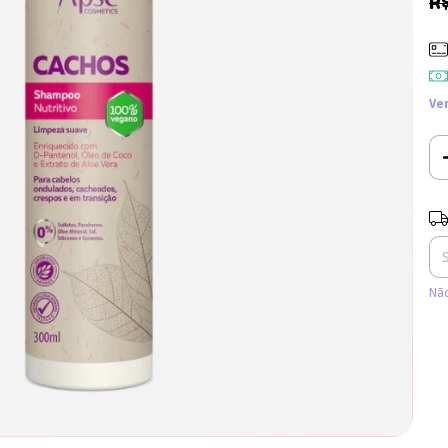
R
Ve
Ent
Não