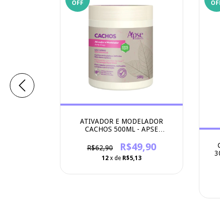
OFF
OF
ATIVADOR E MODELADOR
DORA E
CACHOS 500ML - APSE
OS 300ML -
COSMETICS
ICS
R$49,90
5,90
R$62,90
3
12
x de
R$5,13
4