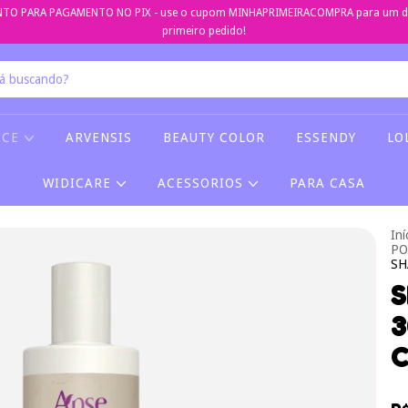
TO PARA PAGAMENTO NO PIX - use o cupom MINHAPRIMEIRACOMPRA para um de
primeiro pedido!
ICE
ARVENSIS
BEAUTY COLOR
ESSENDY
LO
WIDICARE
ACESSORIOS
PARA CASA
Iní
PO
SH
3
C