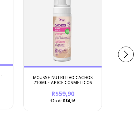
-
MOUSSE NUTRITIVO CACHOS
GELAT
210ML - APICE COSMETICOS
UMIDIFICA
AP
R$59,90
R$49
12
x de
R$6,16