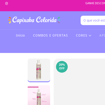
GANHE DESCON
Início
COMBOS E OFERTAS
CORES
AP
20
%
OFF