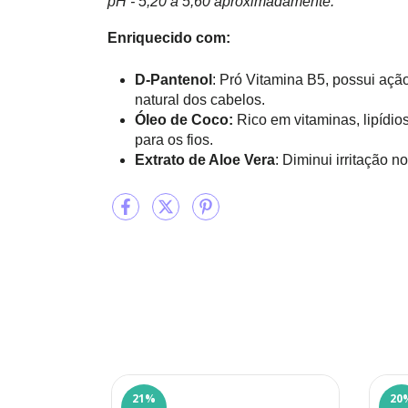
pH - 5,20 a 5,60 aproximadamente.
Enriquecido com:
D-Pantenol
: Pró Vitamina B5, possui açã
natural dos cabelos.
Óleo de Coco:
Rico em vitaminas, lipídio
para os fios.
Extrato de Aloe Vera
: Diminui irritação n
21
%
20