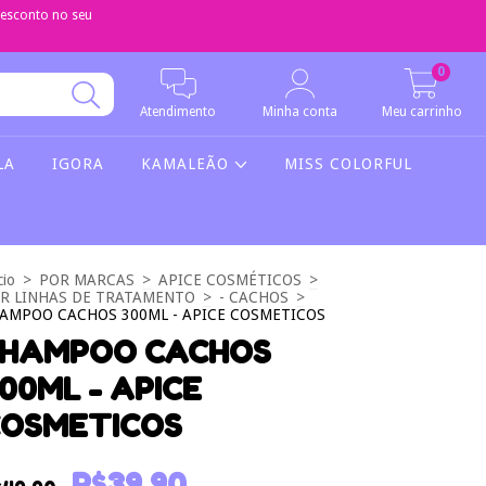
sconto no seu
0
Atendimento
Minha conta
Meu carrinho
LA
IGORA
KAMALEÃO
MISS COLORFUL
cio
>
POR MARCAS
>
APICE COSMÉTICOS
>
R LINHAS DE TRATAMENTO
>
- CACHOS
>
AMPOO CACHOS 300ML - APICE COSMETICOS
SHAMPOO CACHOS
00ML - APICE
OSMETICOS
R$39,90