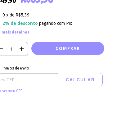
$49,90
9
x de
R$5,39
2% de desconto
pagando com Pix
r mais detalhes
regas para o CEP:
ALTERAR CEP
Meios de envio
CALCULAR
 sei meu CEP