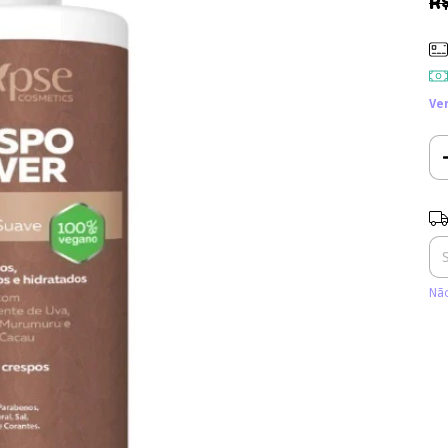
R
Ve
Ent
Não