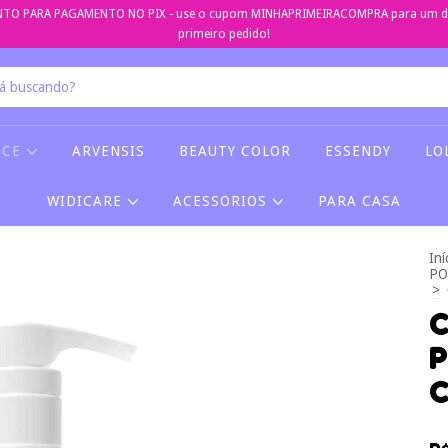
TO PARA PAGAMENTO NO PIX - use o cupom MINHAPRIMEIRACOMPRA para um de
primeiro pedido!
ICE
ARVENSIS
BEAUTY COLOR
ESSENDY
LO
WIDICARE
ACESSORIOS
PARA CASA
Iní
PO
>
C
P
C