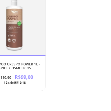
OO CRESPO POWER 1L -
APICE COSMETICOS
R$99,00
110,90
12
x de
R$10,18