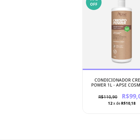
OFF
CONDICIONADOR CR
POWER 1L - APSE COSM
R$99,
R$110,90
12
x de
R$10,18