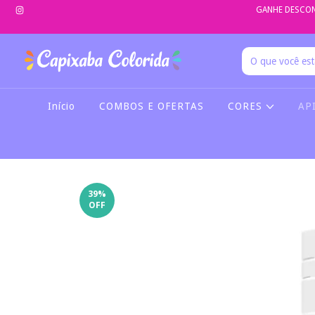
GANHE DESCON
Início
COMBOS E OFERTAS
CORES
AP
39
%
OFF