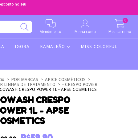
sconto no seu
0
Atendimento
Minha conta
Meu carrinho
LA
IGORA
KAMALEÃO
MISS COLORFUL
cio
>
POR MARCAS
>
APICE COSMÉTICOS
>
R LINHAS DE TRATAMENTO
>
- CRESPO POWER
COWASH CRESPO POWER 1L - APSE COSMETICS
OWASH CRESPO
OWER 1L - APSE
OSMETICS
R$59,90