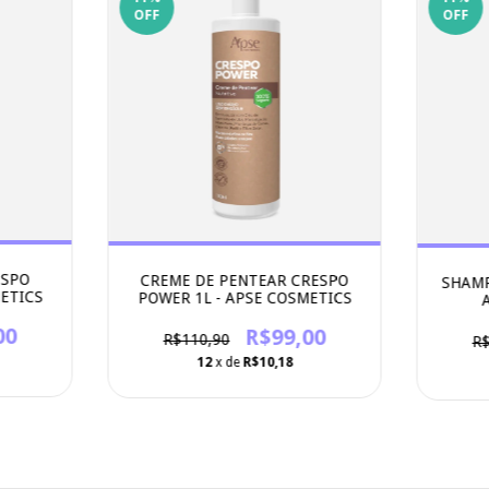
OFF
OFF
ESPO
CREME DE PENTEAR CRESPO
SHAMP
ETICS
POWER 1L - APSE COSMETICS
00
R$99,00
R$110,90
R$
12
x de
R$10,18