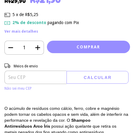
R$21,90
R$29,90
5
x de
R$5,25
2% de desconto
pagando com Pix
Ver mais detalhes
Entregas para o CEP:
ALTERAR CEP
Meios de envio
CALCULAR
Não sei meu CEP
O acúmulo de resíduos como cálcio, ferro, cobre e magnésio
podem tornar os cabelos opacos e sem vida, além de interferir na
performance e revelação da cor. O
Shampoo
Antirresíduos Arco Íris
possui ação quelante que retira os
metais pesados dos fios atuando como antirresíduos,