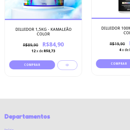
DILUIDOR 100
DILUIDOR 1,5KG - KAMALEÃO
CO
COLOR
R$84,90
R$19,90
R$89,90
4
x de
12
x de
R$8,73
Departamentos