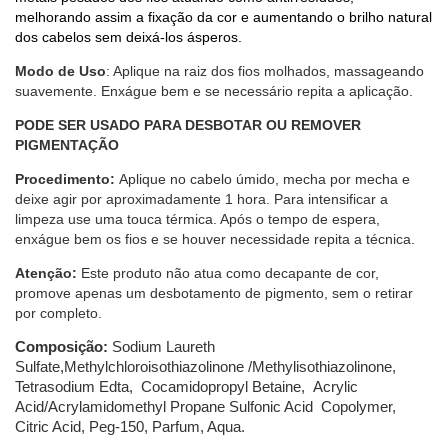
melhorando assim a fixação da cor e aumentando o brilho natural
dos cabelos sem deixá-los ásperos.
Modo de Uso
: Aplique na raiz dos fios molhados, massageando
suavemente. Enxágue bem e se necessário repita a aplicação.
PODE SER USADO PARA DESBOTAR OU REMOVER
PIGMENTAÇÃO
Procedimento:
Aplique no cabelo úmido, mecha por mecha e
deixe agir por aproximadamente 1 hora. Para intensificar a
limpeza use uma touca térmica. Após o tempo de espera,
enxágue bem os fios e se houver necessidade repita a técnica.
Atenção:
Este produto não atua como decapante de cor,
promove apenas um desbotamento de pigmento, sem o retirar
por completo.
Composição: 
Sodium Laureth 
Sulfate,Methylchloroisothiazolinone /Methylisothiazolinone, 
Tetrasodium Edta,  Cocamidopropyl Betaine,  Acrylic 
Acid/Acrylamidomethyl Propane Sulfonic Acid  Copolymer, 
Citric Acid, Peg-150, Parfum, Aqua.