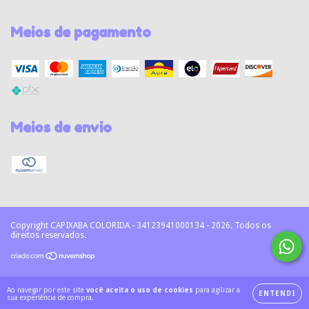
Meios de pagamento
Meios de envio
Copyright CAPIXABA COLORIDA - 34123941000134 - 2026. Todos os
direitos reservados.
Ao navegar por este site
você aceita o uso de cookies
para agilizar a
ENTENDI
sua experiência de compra.