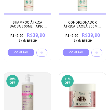
SHAMPOO ÁFRICA
CONDICIONADOR
BAOBÁ 300ML - APICE
ÁFRICA BAOBÁ 300ML -
COSMETICOS
APICE COSMETICOS
R$39,90
R$39,90
R$49,90
R$49,90
9
x de
R$5,39
9
x de
R$5,39
20
%
11
%
OFF
OFF