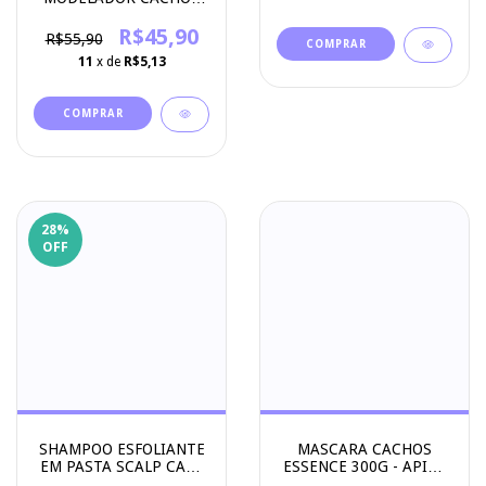
ESSENCE 500G REFIL -
APICE COSMETICOS
R$45,90
R$55,90
11
x de
R$5,13
28
%
OFF
SHAMPOO ESFOLIANTE
MASCARA CACHOS
EM PASTA SCALP CARE
ESSENCE 300G - APICE
250G - APICE
COSMETICOS