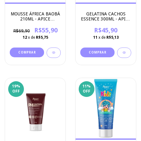
MOUSSE ÁFRICA BAOBÁ
GELATINA CACHOS
210ML - APICE
ESSENCE 300ML - APICE
COSMETICOS
COSMETICOS
R$55,90
R$45,90
R$69,90
12
x de
R$5,75
11
x de
R$5,13
19
%
11
%
OFF
OFF