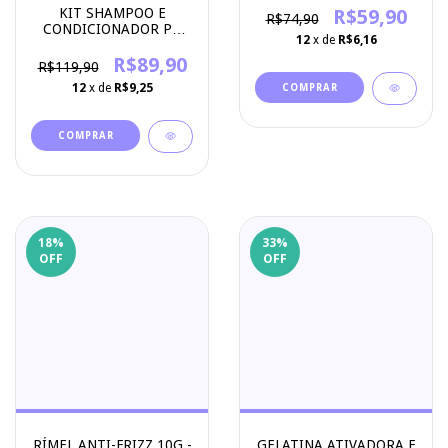
KIT SHAMPOO E
R$59,90
R$74,90
CONDICIONADOR PH
12
x de
R$6,16
CONTROL - APICE
COSMETICOS
R$89,90
R$119,90
12
x de
R$9,25
18
%
33
%
OFF
OFF
GELATINA ATIVADORA E
RÍMEL ANTI-FRIZZ 10G -