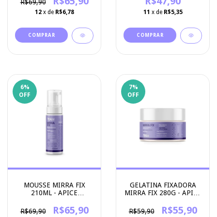
R$65,90
R$47,90
R$69,90
12
x de
R$6,78
11
x de
R$5,35
6
%
7
%
OFF
OFF
MOUSSE MIRRA FIX
GELATINA FIXADORA
210ML - APICE
MIRRA FIX 280G - APICE
COSMETICOS
COSMETICOS
R$65,90
R$55,90
R$69,90
R$59,90