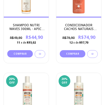
SHAMPOO NUTRI
CONDICIONADOR
WAVES 300ML - APICE
CACHOS NATURAIS
COSMÉTICOS
300ML - ARVENSIS
R$44,90
R$74,90
R$49,90
R$79,90
11
x de
R$5,02
12
x de
R$7,70
20
%
20
%
OFF
OFF