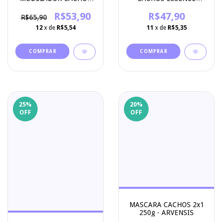
ESSENCE 500G - APICE
300ML - APICE
COSMETICOS
R$53,90
COSMETICOS
R$47,90
R$65,90
12
x de
R$5,54
11
x de
R$5,35
25
%
20
%
OFF
OFF
MASCARA CACHOS 2x1
250g - ARVENSIS