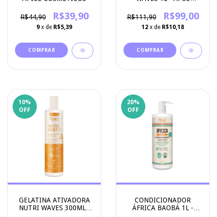
COSMETICS
R$39,90
R$99,00
R$44,90
R$111,90
9
x de
R$5,39
12
x de
R$10,18
10
%
20
%
OFF
OFF
GELATINA ATIVADORA
CONDICIONADOR
NUTRI WAVES 300ML -
ÁFRICA BAOBÁ 1L -
APICE COSMÉTICOS
APICE COSMETICOS