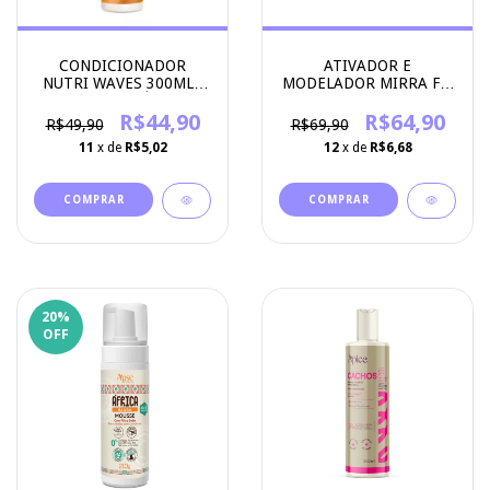
CONDICIONADOR
ATIVADOR E
NUTRI WAVES 300ML -
MODELADOR MIRRA FIX
APICE COSMÉTICOS
500G - APICE
R$44,90
COSMETICOS
R$64,90
R$49,90
R$69,90
11
x de
R$5,02
12
x de
R$6,68
20
%
OFF