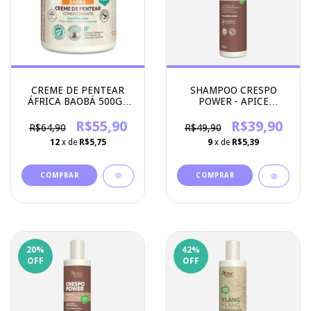
CREME DE PENTEAR
SHAMPOO CRESPO
ÁFRICA BAOBÁ 500G -
POWER - APICE
APICE COSMETICOS
COSMETICOS
R$55,90
R$39,90
R$64,90
R$49,90
12
x de
R$5,75
9
x de
R$5,39
20
%
42
%
OFF
OFF