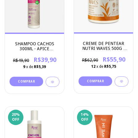
CREME DE PENTEAR
SHAMPOO CACHOS
NUTRI WAVES 500G -
300ML - APICE
APICE COSMÉTICOS
COSMETICOS
R$55,90
R$39,90
R$62,90
R$49,90
12
x de
R$5,75
9
x de
R$5,39
20
%
14
%
OFF
OFF