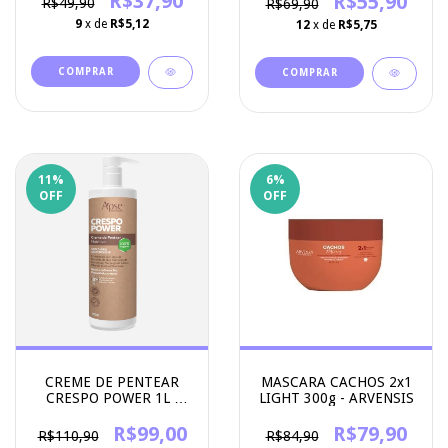
R$37,90
R$55,90
R$49,90
R$69,90
9
x de
R$5,12
12
x de
R$5,75
11
%
6
%
OFF
OFF
MASCARA CACHOS 2x1
CREME DE PENTEAR
LIGHT 300g - ARVENSIS
CRESPO POWER 1L -
APSE COSMETICS
R$79,90
R$99,00
R$84,90
R$110,90