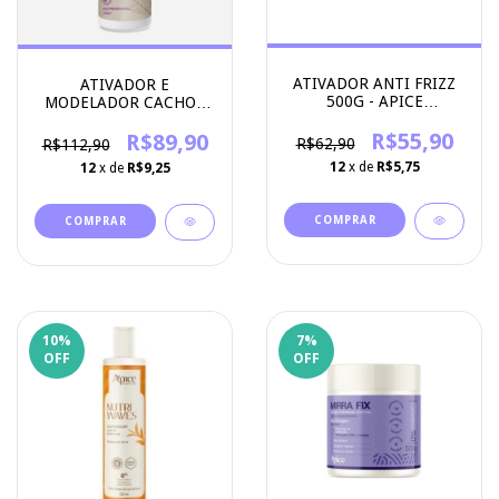
ATIVADOR ANTI FRIZZ
ATIVADOR E
500G - APICE
MODELADOR CACHOS
COSMETICOS
1L - APSE COSMETICS
R$55,90
R$89,90
R$62,90
R$112,90
12
x de
R$5,75
12
x de
R$9,25
10
%
7
%
OFF
OFF