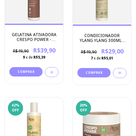
GELATINA ATIVADORA
CONDICIONADOR
CRESPO POWER -
YLANG YLANG 300ML -
300ML - APICE
APICE COSMETICOS
COSMETICOS
R$39,90
R$29,00
R$49,90
R$49,90
9
x de
R$5,39
7
x de
R$5,01
42
%
20
%
OFF
OFF