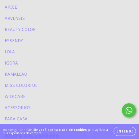
APICE
ARVENSIS
BEAUTY COLOR
ESSENDY
LOLA
IGORA
KAMALEÃO
MISS COLORFUL
WIDICARE
ACESSORIOS
PARA CASA
Ao navegar por este site
você aceita o uso de cookies
para agilizar a
ENTENDI
sua experiência de compra.
Entre em contato