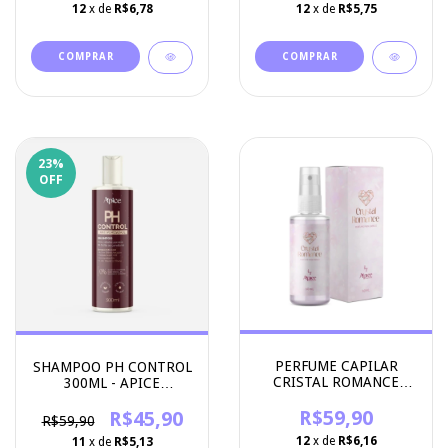
12
x de
R$6,78
12
x de
R$5,75
23
%
OFF
PERFUME CAPILAR
SHAMPOO PH CONTROL
CRISTAL ROMANCE
300ML - APICE
60ML - APICE
COSMETICOS
COSMETICOS
R$59,90
R$45,90
R$59,90
12
x de
R$6,16
11
x de
R$5,13