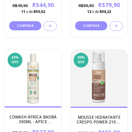
R$44,90
R$79,90
R$49,90
R$99,90
11
x de
R$5,02
12
x de
R$8,22
24
%
20
%
OFF
OFF
COWASH ÁFRICA BAOBÁ
MOUSSE HIDRATANTE
300ML - APICE
CRESPO POWER 210ML
COSMETICOS
-APICE COSMETICOS