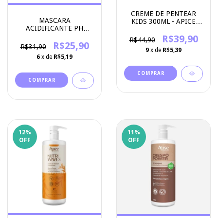
CREME DE PENTEAR
MASCARA
KIDS 300ML - APICE
ACIDIFICANTE PH
COSMÉTICOS
CONTROL 50G - APSE
R$39,90
R$44,90
COSMETICS
R$25,90
R$31,90
9
x de
R$5,39
6
x de
R$5,19
12
%
11
%
OFF
OFF