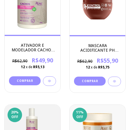
ATIVADOR E
MASCARA
MODELADOR CACHOS
ACIDIFICANTE PH
500ML - APSE
CONTROL 280G - APICE
COSMETICS
R$49,90
COSMETICOS
R$55,90
R$62,90
R$62,90
12
x de
R$5,13
12
x de
R$5,75
20
%
11
%
OFF
OFF