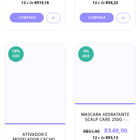
12
x de
R$8,22
12
x de
R$10,18
18
%
4
%
OFF
OFF
MASCARA HIDRATANTE
SCALP CARE 250G -
APICE COSMETICOS
R$49,90
R$51,90
ATIVADOR E
12
x de
R$5,13
MODELADOR CACHOS