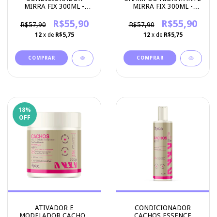
MIRRA FIX 300ML -
MIRRA FIX 300ML -
APICE COSMETICOS
APICE COSMETICOS
R$55,90
R$55,90
R$57,90
R$57,90
12
x de
R$5,75
12
x de
R$5,75
18
%
OFF
ATIVADOR E
CONDICIONADOR
MODELADOR CACHOS
CACHOS ESSENCE