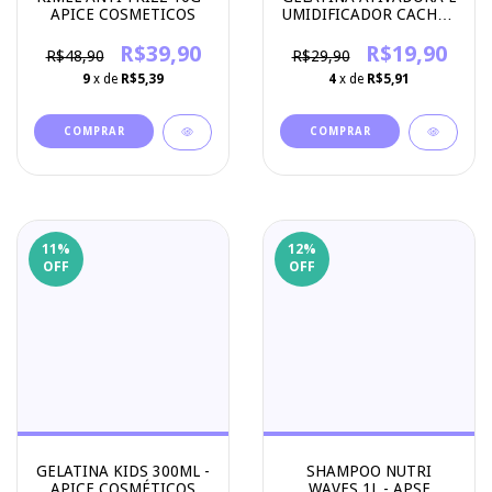
UMIDIFICADOR CACHOS
APICE COSMETICOS
50G - APICE
COSMETICOS
R$19,90
R$39,90
R$29,90
R$48,90
4
x de
R$5,91
9
x de
R$5,39
11
%
12
%
OFF
OFF
GELATINA KIDS 300ML -
SHAMPOO NUTRI
APICE COSMÉTICOS
WAVES 1L - APSE