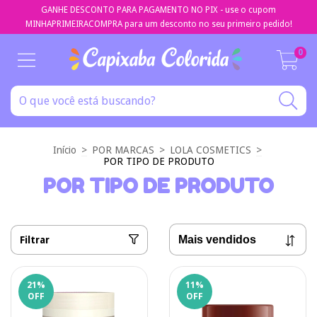
GANHE DESCONTO PARA PAGAMENTO NO PIX - use o cupom
MINHAPRIMEIRACOMPRA para um desconto no seu primeiro pedido!
0
Início
>
POR MARCAS
>
LOLA COSMETICS
>
POR TIPO DE PRODUTO
POR TIPO DE PRODUTO
Filtrar
21
%
11
%
OFF
OFF