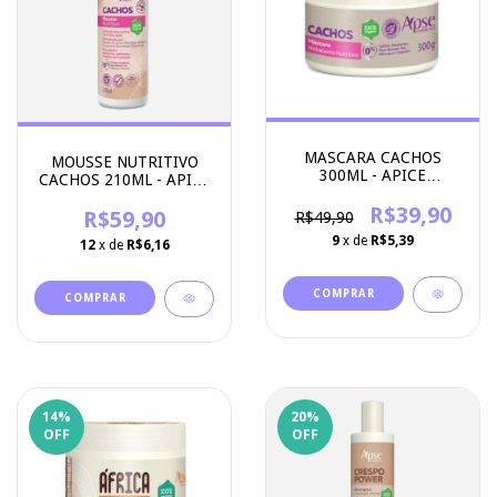
MASCARA CACHOS
MOUSSE NUTRITIVO
300ML - APICE
CACHOS 210ML - APICE
COSMETICOS
COSMETICOS
R$39,90
R$59,90
R$49,90
9
x de
R$5,39
12
x de
R$6,16
14
%
20
%
OFF
OFF