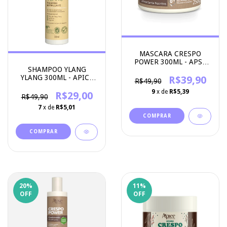
MASCARA CRESPO
POWER 300ML - APSE
SHAMPOO YLANG
COSMETICS
YLANG 300ML - APICE
R$39,90
R$49,90
COSMETICOS
9
x de
R$5,39
R$29,00
R$49,90
7
x de
R$5,01
20
%
11
%
OFF
OFF