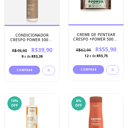
CREME DE PENTEAR
CONDICIONADOR
CRESPO +POWER 500G -
CRESPO POWER 300ML
APICE COSMETICOS
- APSE COSMETICS
R$55,90
R$39,90
R$62,90
R$49,90
12
x de
R$5,75
9
x de
R$5,39
10
%
6
%
OFF
OFF