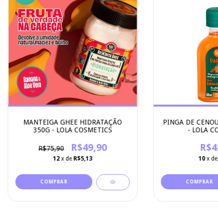
MANTEIGA GHEE HIDRATAÇÃO
PINGA DE CENOU
350G - LOLA COSMETICS
- LOLA C
R$49,90
R$4
R$75,90
12
x de
R$5,13
10
x d