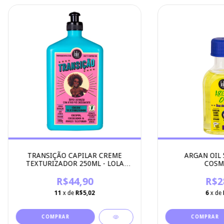
TRANSIÇÃO CAPILAR CREME
ARGAN OIL 
TEXTURIZADOR 250ML - LOLA
COSM
COSMETICOS
R$44,90
R$2
11
x de
R$5,02
6
x de