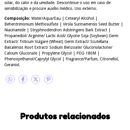
solar, do calor e da umidade. Descontinue o uso em caso de
sensibilização e procure auxílio médico. Uso externo.
Composição:
Water/Aqua/Eau | Cetearyl Alcohol |
Behentrimonium Methosulfate | Virola Surinamensis Seed Butter |
Niacinamide | Stryphnodendron Adstringens Bark Extract |
Propanediol/ Arginine/ Lactic Acid/ Glycine Soja (Soybean) Germ
Extract/ Triticum Vulgare (Wheat) Germ Extract/ Scutellaria
Baicalensis Root Extract/ Sodium Benzoate/ Gluconolactone/
Calcium Gluconate | Propylene Glycol | PEG-180M |
Phenoxyethanol/Caprylyl Glycol | Fragrance/Parfum, Citronellol,
Geraniol.
Produtos relacionados