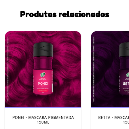
Produtos relacionados
PONEI - MASCARA PIGMENTADA
BETTA - MASCA
150ML
15