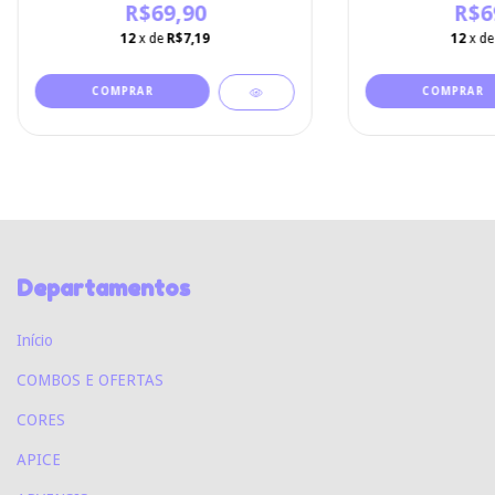
R$69,90
R$6
12
x de
R$7,19
12
x d
Departamentos
Início
COMBOS E OFERTAS
CORES
APICE