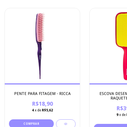
PENTE PARA FITAGEM - RICCA
ESCOVA DESE
RAQUETE
R$18,90
R$3
4
x de
R$5,62
9
x de