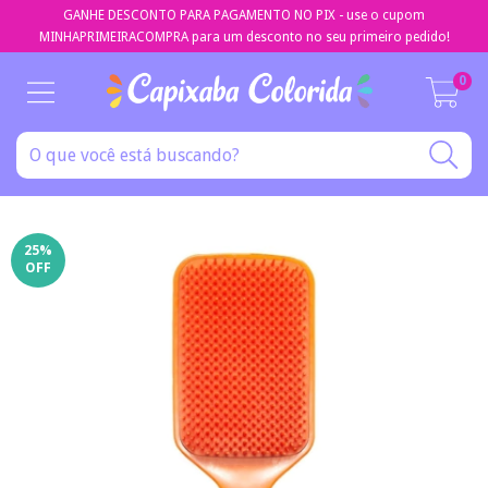
GANHE DESCONTO PARA PAGAMENTO NO PIX - use o cupom
MINHAPRIMEIRACOMPRA para um desconto no seu primeiro pedido!
0
25
%
OFF