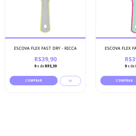
ESCOVA FLEX FAST DRY - RICCA
ESCOVA FLEX FA
R$39,90
R$3
9
x de
R$5,39
9
x de