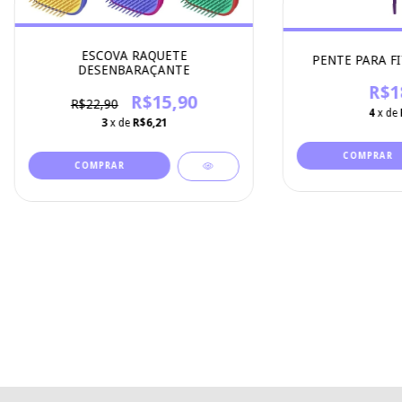
ESCOVA RAQUETE
PENTE PARA FI
DESENBARAÇANTE
R$1
R$15,90
R$22,90
4
x de
3
x de
R$6,21
COMPRAR