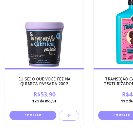
EU SEI O QUE VOCÊ FEZ NA
TRANSIÇÃO C
QUIMICA PASSADA 200G
TEXTURIZADOR
COSME
R$53,90
R$4
12
x de
R$5,54
11
x d